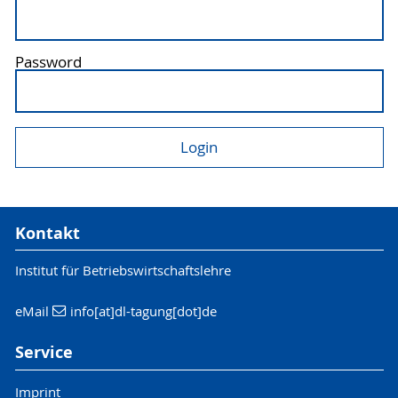
Password
Kontakt
Institut für Betriebswirtschaftslehre
eMail
info[at]dl-tagung[dot]de
Service
Imprint