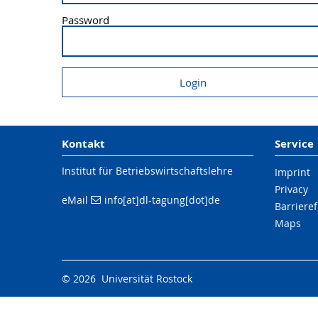
Password
Kontakt
Service
Institut für Betriebswirtschaftslehre
Imprint
Privacy
eMail
info[at]dl-tagung[dot]de
Barrieref
Maps
© 2026 Universität Rostock